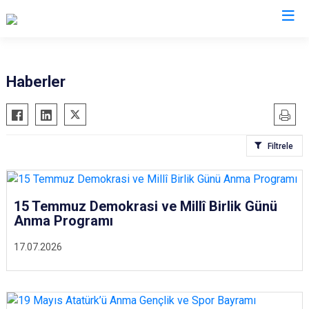
Erzincan
Haberler
Çayırlı
İliç
Filtrele
Kemah
Kemaliye
Otlukbeli
15 Temmuz Demokrasi ve Millî Birlik Günü
Refahiye
Anma Programı
Tercan
17.07.2026
Üzümlü